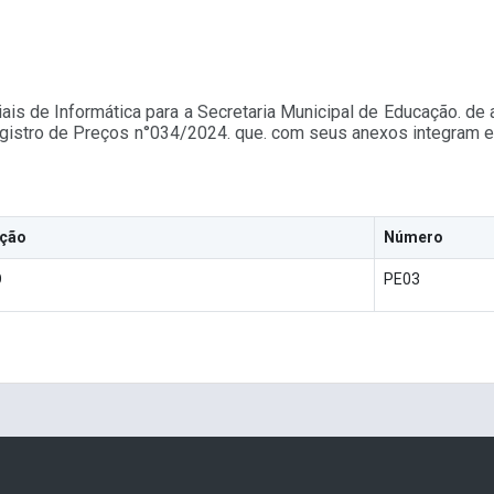
iais de Informática para a Secretaria Municipal de Educação. 
tro de Preços n°034/2024. que. com seus anexos integram est
ação
Número
O
PE03