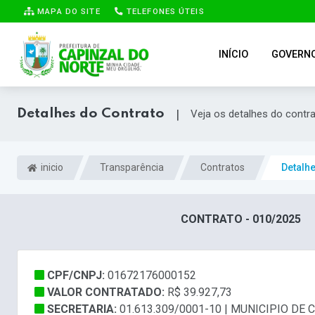
MAPA DO SITE
TELEFONES ÚTEIS
INÍCIO
GOVERN
Detalhes do Contrato
|
Veja os detalhes do contr
inicio
Transparência
Contratos
Detalh
CONTRATO - 010/2025
CPF/CNPJ:
01672176000152
VALOR CONTRATADO:
R$ 39.927,73
SECRETARIA:
01.613.309/0001-10 | MUNICIPIO DE