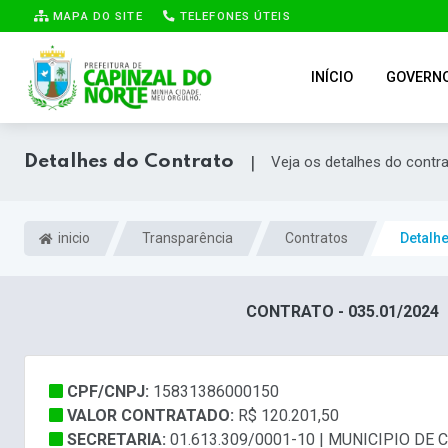
MAPA DO SITE
TELEFONES ÚTEIS
INÍCIO
GOVERN
Detalhes do Contrato
|
Veja os detalhes do contr
inicio
Transparência
Contratos
Detalh
CONTRATO - 035.01/2024
CPF/CNPJ:
15831386000150
VALOR CONTRATADO:
R$ 120.201,50
SECRETARIA:
01.613.309/0001-10 | MUNICIPIO DE