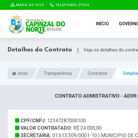
MAPA DO SITE
TELEFONES ÚTEIS
INÍCIO
GOVERN
Detalhes do Contrato
|
Veja os detalhes do contr
inicio
Transparência
Contratos
Detalh
CONTRATO ADMISTRATIVO - AD09.
CPF/CNPJ:
12347287000100
VALOR CONTRATADO:
R$ 24.000,00
SECRETARIA:
01.613.309/0001-10 | MUNICIPIO DE