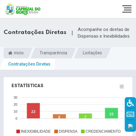
Acompanhe os diretas de
Contratações Diretas
|
Dispensas e Inexibilidades
inicio
Transparência
Licitações
Contratações Diretas
ESTATÍSTICAS
30
20
r
10
22
15
6
7
0
INEXIGIBILIDADE
DISPENSA
CREDENCIAMENTO