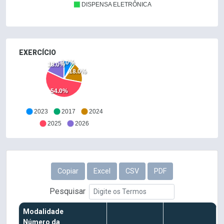
DISPENSA ELETRÔNICA
EXERCÍCIO
8.0%
18.0%
18.0%
54.0%
2023
2017
2024
2025
2026
Copiar
Excel
CSV
PDF
Pesquisar
Modalidade
Número da