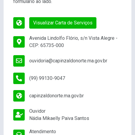
formulário ao lado.
Visualizar Carta de Serviços
Avenida Lindolfo Flório, s/n Vista Alegre -
CEP: 65735-000
ouvidoria@capinzaldonorte.ma.gov.br
(99) 99130-9047
capinzaldonorte.ma.gov.br
Ouvidor
Nádia Mikaelly Paiva Santos
Atendimento