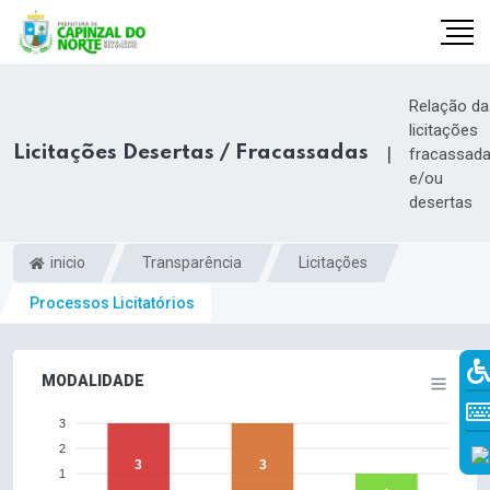
Relação da
licitações
Licitações Desertas / Fracassadas
|
fracassad
e/ou
desertas
inicio
Transparência
Licitações
Processos Licitatórios
r
MODALIDADE
3
2
3
3
1