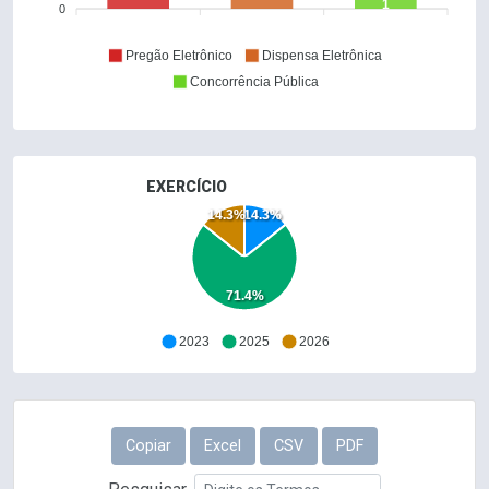
1
0
Pregão Eletrônico
Dispensa Eletrônica
Concorrência Pública
EXERCÍCIO
14.3%
14.3%
71.4%
2023
2025
2026
Copiar
Excel
CSV
PDF