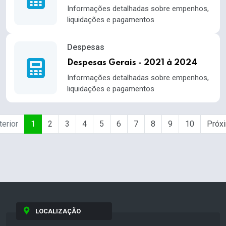
Informações detalhadas sobre empenhos,
liquidações e pagamentos
Despesas
Despesas Gerais - 2021 à 2024
Informações detalhadas sobre empenhos,
liquidações e pagamentos
terior
1
2
3
4
5
6
7
8
9
10
Próx
LOCALIZAÇÃO