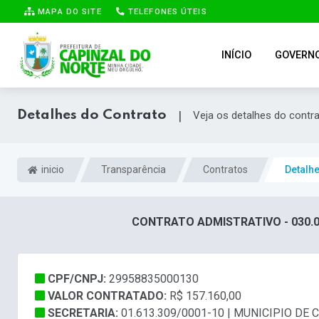
MAPA DO SITE
TELEFONES ÚTEIS
INÍCIO
GOVERN
Detalhes do Contrato
|
Veja os detalhes do contr
inicio
Transparência
Contratos
Detalh
CONTRATO ADMISTRATIVO - 030.0
CPF/CNPJ:
29958835000130
VALOR CONTRATADO:
R$ 157.160,00
SECRETARIA:
01.613.309/0001-10 | MUNICIPIO DE