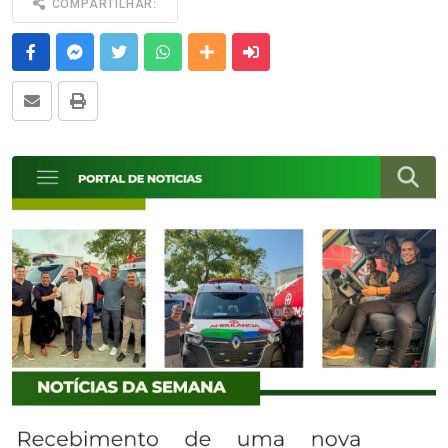
COMPARTILHAR:
Facebook
Messenger
Twitter
Whatsapp
Outras Mídias
Enviar para um amigo
E-mail
Imprimir