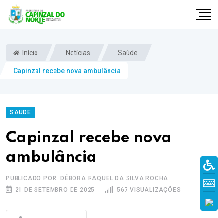
Início
Notícias
Saúde
Capinzal recebe nova ambulância
SAÚDE
Capinzal recebe nova
ambulância
r
PUBLICADO POR: DÉBORA RAQUEL DA SILVA ROCHA
21 DE SETEMBRO DE 2025
567 VISUALIZAÇÕES