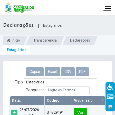
Declarações
|
Estagiários
inicio
Transparência
Declarações
Estagiários
Copiar
Excel
CSV
PDF
Tipo
r
Pesquisar
Data:
Código:
Visualizar:
26/07/2026
Ver
STG29191