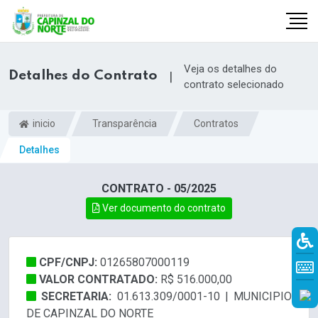
Veja os detalhes do
Detalhes do Contrato
|
contrato selecionado
inicio
Transparência
Contratos
Detalhes
CONTRATO - 05/2025
Ver documento do contrato
r
CPF/CNPJ:
01265807000119
VALOR CONTRATADO:
R$ 516.000,00
SECRETARIA:
01.613.309/0001-10 | MUNICIPIO
DE CAPINZAL DO NORTE