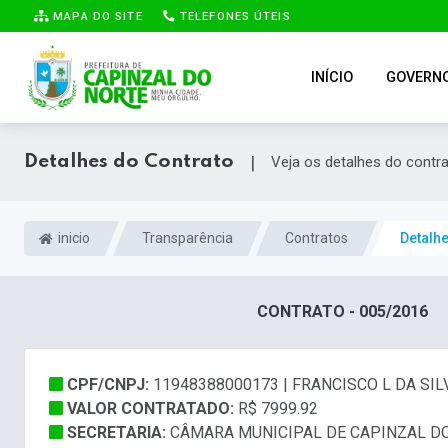
MAPA DO SITE
TELEFONES ÚTEIS
INÍCIO
GOVERN
Detalhes do Contrato
|
Veja os detalhes do contr
inicio
Transparência
Contratos
Detalh
CONTRATO - 005/2016
CPF/CNPJ:
11948388000173 | FRANCISCO L DA SIL
VALOR CONTRATADO:
R$ 7999.92
SECRETARIA:
CÂMARA MUNICIPAL DE CAPINZAL D