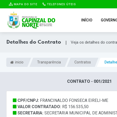
MAPA DO SITE
TELEFONES ÚTEIS
INÍCIO
GOVERN
Detalhes do Contrato
|
Veja os detalhes do contr
inicio
Transparência
Contratos
Detalh
CONTRATO - 001/2021
CPF/CNPJ:
FRANCINALDO FONSECA EIRELI-ME
VALOR CONTRATADO:
R$ 156.535,50
SECRETARIA:
SECRETARIA MUNICIPAL DE ADMINI