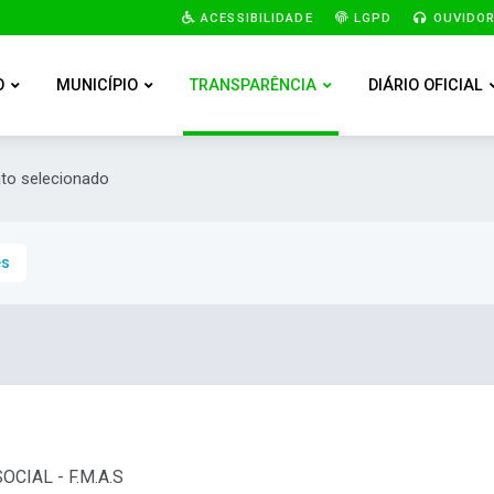
ACESSIBILIDADE
LGPD
OUVIDOR
O
MUNICÍPIO
TRANSPARÊNCIA
DIÁRIO OFICIAL
ato selecionado
es
CIAL - F.M.A.S