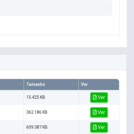
Tamanho
Ver
Ver
15.425 KB
Ver
362.186 KB
Ver
609.387 KB