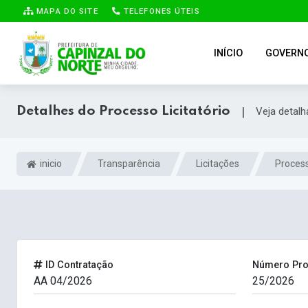
MAPA DO SITE
TELEFONES ÚTEIS
INÍCIO
GOVERN
Detalhes do Processo Licitatório
|
Veja detal
inicio
Transparência
Licitações
Process
ID Contratação
Número Pr