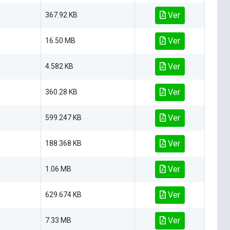
Ver
367.92 KB
Ver
16.50 MB
Ver
4.582 KB
Ver
360.28 KB
Ver
599.247 KB
Ver
188.368 KB
Ver
1.06 MB
Ver
629.674 KB
Ver
7.33 MB