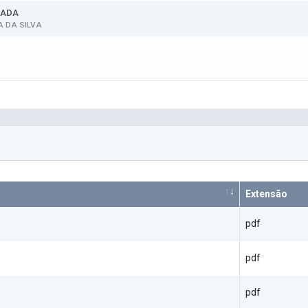
HADA
A DA SILVA
Extensão
pdf
pdf
pdf