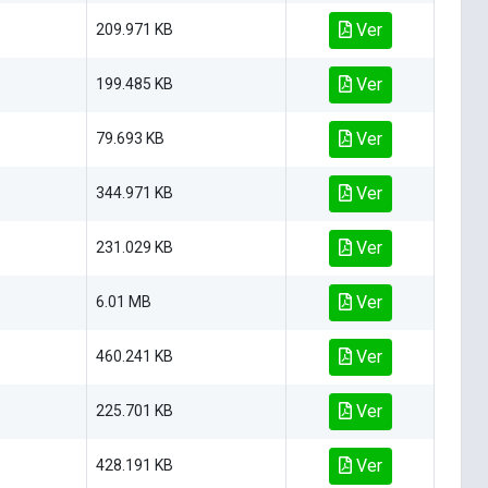
Ver
209.971 KB
Ver
199.485 KB
Ver
79.693 KB
Ver
344.971 KB
Ver
231.029 KB
Ver
6.01 MB
Ver
460.241 KB
Ver
225.701 KB
Ver
428.191 KB