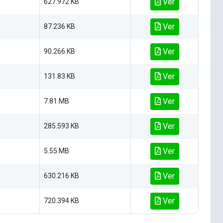
Ver
627.972 KB
Ver
87.236 KB
Ver
90.266 KB
Ver
131.83 KB
Ver
7.81 MB
Ver
285.593 KB
Ver
5.55 MB
Ver
630.216 KB
Ver
720.394 KB