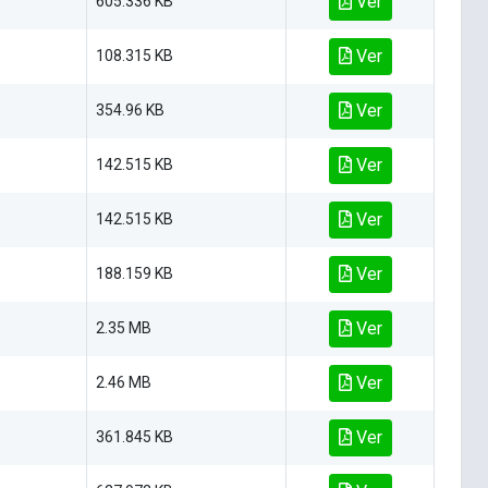
Ver
605.336 KB
Ver
108.315 KB
Ver
354.96 KB
Ver
142.515 KB
Ver
142.515 KB
Ver
188.159 KB
Ver
2.35 MB
Ver
2.46 MB
Ver
361.845 KB