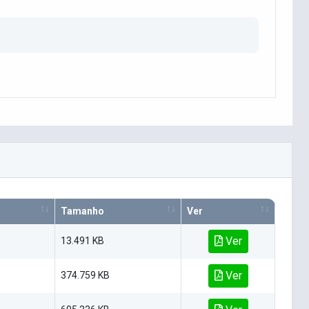
Tamanho
Ver
Ver
13.491 KB
Ver
374.759 KB