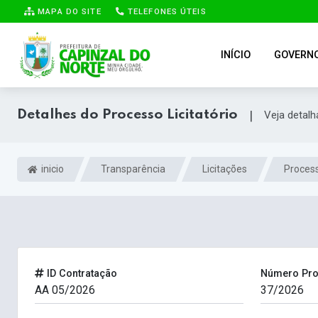
MAPA DO SITE
TELEFONES ÚTEIS
INÍCIO
GOVERN
Detalhes do Processo Licitatório
|
Veja detal
inicio
Transparência
Licitações
Process
ID Contratação
Número Pr