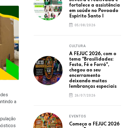
Silveira é reativada e
fortalece a assistência
em saúde no Povoado
Espírito Santo I
05/08/2026
CULTURA
A FEJUC 2026, com o
tema "Brasilidades:
Festa, Fé e Forró",
chegou ao seu
encerramento
deixando muitas
lembranças especiais
ades
26/07/2026
ntindo a
EVENTOS
opulação
Começa a FEJUC 2026
nósticos