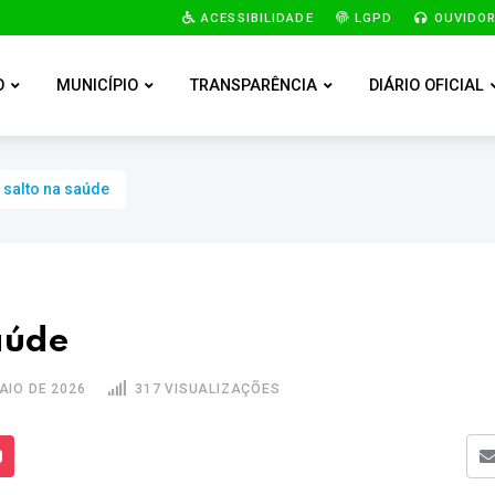
ACESSIBILIDADE
LGPD
OUVIDOR
O
MUNICÍPIO
TRANSPARÊNCIA
DIÁRIO OFICIAL
 salto na saúde
aúde
AIO DE 2026
317 VISUALIZAÇÕES
s Mídias
Enviar para um amigo