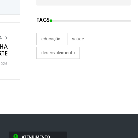
TAGS
IA
educação
saúde
NHA
desenvolvimento
RTE
2026
ATENDIMENTO