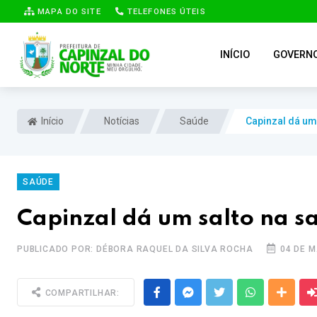
MAPA DO SITE
TELEFONES ÚTEIS
INÍCIO
GOVERN
Início
Notícias
Saúde
Capinzal dá um
SAÚDE
Capinzal dá um salto na s
PUBLICADO POR: DÉBORA RAQUEL DA SILVA ROCHA
04 DE M
Facebook
Messenger
Twitter
Whatsapp
Outra
COMPARTILHAR: